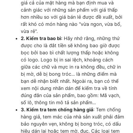
giá cả của mặt hàng mà bạn định mua và
cảnh giác với những sản phẩm với giá thấp
hơn nhiều so với giá bán lẻ được đề xuất, bởi
rất khó có món hàng nào "vừa ngon, vừa bổ,
vừa rẻ".
2. Kiểm tra bao bì
: Hãy nhớ rằng, những thứ
được cho là đắt tiền sẽ không bao giờ được
bọc bởi bao bì chất lượng thấp hoặc không
có logo. Logo bị in sai lệch, khoảng cách
giữa các chữ và mực in ra không đều, chữ in
bị mờ, dễ bị bong tróc... là những điểm mà
bạn dễ nhận biết nhất. Ngoài ra, bạn có thể
xem nội dung nhãn dán để kiểm tra về tính
đúng đắn của sản phẩm, bao gồm: Mã vạch,
số lô, thông tin mô tả sản phẩm...
3. Kiểm tra tem chống hàng giả
: Tem chống
hàng giả, tem mác của nhà sản xuất phải đảm
bảo nguyên vẹn, không bị bong tróc, có dấu
hiệu dán lại hoặc tem mờ, đục. Các loại tem