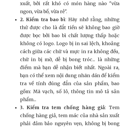
xuất, bởi rất khó có món hàng nào "vừa
ngon, vừa bổ, vừa rẻ".
2. Kiểm tra bao bì
: Hãy nhớ rằng, những
thứ được cho là đắt tiền sẽ không bao giờ
được bọc bởi bao bì chất lượng thấp hoặc
không có logo. Logo bị in sai lệch, khoảng
cách giữa các chữ và mực in ra không đều,
chữ in bị mờ, dễ bị bong tróc... là những
điểm mà bạn dễ nhận biết nhất. Ngoài ra,
bạn có thể xem nội dung nhãn dán để kiểm
tra về tính đúng đắn của sản phẩm, bao
gồm: Mã vạch, số lô, thông tin mô tả sản
phẩm...
3. Kiểm tra tem chống hàng giả
: Tem
chống hàng giả, tem mác của nhà sản xuất
phải đảm bảo nguyên vẹn, không bị bong