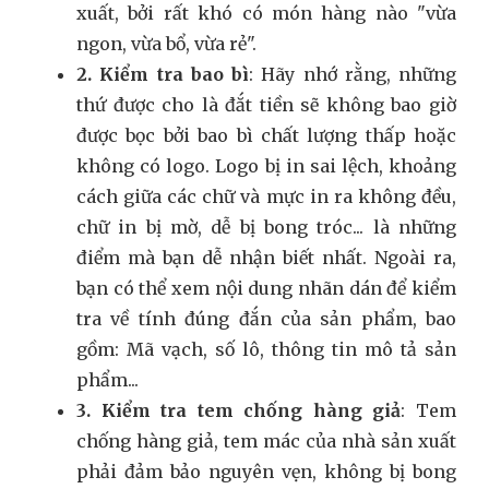
xuất, bởi rất khó có món hàng nào "vừa
ngon, vừa bổ, vừa rẻ".
2. Kiểm tra bao bì
: Hãy nhớ rằng, những
thứ được cho là đắt tiền sẽ không bao giờ
được bọc bởi bao bì chất lượng thấp hoặc
không có logo. Logo bị in sai lệch, khoảng
cách giữa các chữ và mực in ra không đều,
chữ in bị mờ, dễ bị bong tróc... là những
điểm mà bạn dễ nhận biết nhất. Ngoài ra,
bạn có thể xem nội dung nhãn dán để kiểm
tra về tính đúng đắn của sản phẩm, bao
gồm: Mã vạch, số lô, thông tin mô tả sản
phẩm...
3. Kiểm tra tem chống hàng giả
: Tem
chống hàng giả, tem mác của nhà sản xuất
phải đảm bảo nguyên vẹn, không bị bong