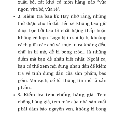
xuất, bởi rất khó có món hàng nào "vừa
ngon, vừa bổ, vừa rẻ".
2. Kiểm tra bao bì
: Hãy nhớ rằng, những
thứ được cho là đắt tiền sẽ không bao giờ
được bọc bởi bao bì chất lượng thấp hoặc
không có logo. Logo bị in sai lệch, khoảng
cách giữa các chữ và mực in ra không đều,
chữ in bị mờ, dễ bị bong tróc... là những
điểm mà bạn dễ nhận biết nhất. Ngoài ra,
bạn có thể xem nội dung nhãn dán để kiểm
tra về tính đúng đắn của sản phẩm, bao
gồm: Mã vạch, số lô, thông tin mô tả sản
phẩm...
3. Kiểm tra tem chống hàng giả
: Tem
chống hàng giả, tem mác của nhà sản xuất
phải đảm bảo nguyên vẹn, không bị bong