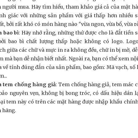
 người mua. Hãy tìm hiểu, tham khảo giá cả của mặt h
nh giác với những sản phẩm với giá thấp hơn nhiều so
ất, bởi rất khó có món hàng nào "vừa ngon, vừa bổ, vừa rẻ
a bao bì
: Hãy nhớ rằng, những thứ được cho là đắt tiền 
bởi bao bì chất lượng thấp hoặc không có logo. Logo 
h giữa các chữ và mực in ra không đều, chữ in bị mờ, dễ b
 mà bạn dễ nhận biết nhất. Ngoài ra, bạn có thể xem n
a về tính đúng đắn của sản phẩm, bao gồm: Mã vạch, số 
...
ra tem chống hàng giả
: Tem chống hàng giả, tem mác c
ảo nguyên vẹn, không bị bong tróc, có dấu hiệu dán l
oại tem này có trên các mặt hàng được nhập khẩu chín
h hãng.