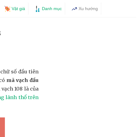
Vật giá
Danh mục
Xu hướng
8
chữ số đầu tiên
 có
mã vạch đầu
 vạch 108 là của
g lãnh thổ trên