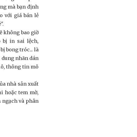
àng mà bạn định
 với giá bán lẻ
".
sẽ không bao giờ
bị in sai lệch,
ị bong tróc... là
ội dung nhãn dán
lô, thông tin mô
ủa nhà sản xuất
ại hoặc tem mờ,
h ngạch và phân