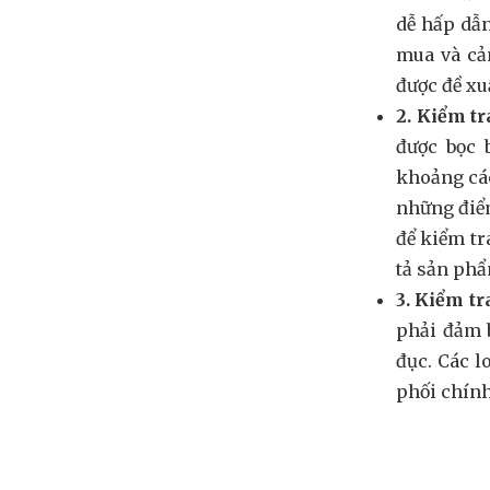
dễ hấp dẫn
mua và cả
được đề xu
2. Kiểm tr
được bọc 
khoảng các
những điểm
để kiểm tr
tả sản phẩm
3. Kiểm t
phải đảm b
đục. Các l
phối chín