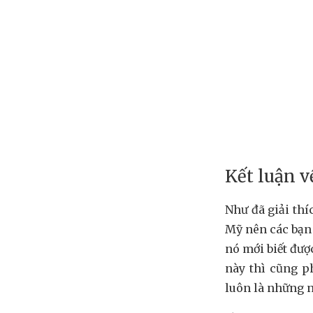
Kết luận v
Như đã giải thí
Mỹ nên các bạn 
nó mới biết đượ
này thì cũng p
luôn là những n