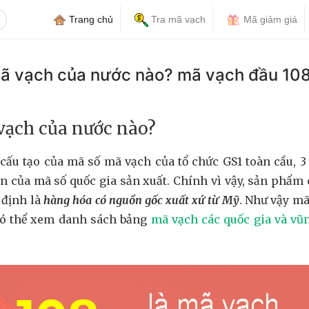
Trang chủ
Tra mã vạch
Mã giảm giá
mã vạch của nước nào? mã vạch đầu 10
vạch của nước nào?
cấu tạo của mã số mã vạch của tổ chức GS1 toàn cầu, 3 
ện của mã số quốc gia sản xuất. Chính vì vậy, sản phẩm
 định là
hàng hóa có nguồn gốc xuất xứ từ Mỹ
. Như vậy mã
có thể xem danh sách bảng
mã vạch các quốc gia và vũn