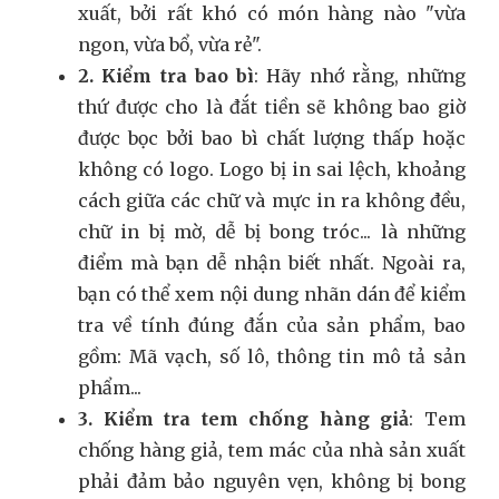
xuất, bởi rất khó có món hàng nào "vừa
ngon, vừa bổ, vừa rẻ".
2. Kiểm tra bao bì
: Hãy nhớ rằng, những
thứ được cho là đắt tiền sẽ không bao giờ
được bọc bởi bao bì chất lượng thấp hoặc
không có logo. Logo bị in sai lệch, khoảng
cách giữa các chữ và mực in ra không đều,
chữ in bị mờ, dễ bị bong tróc... là những
điểm mà bạn dễ nhận biết nhất. Ngoài ra,
bạn có thể xem nội dung nhãn dán để kiểm
tra về tính đúng đắn của sản phẩm, bao
gồm: Mã vạch, số lô, thông tin mô tả sản
phẩm...
3. Kiểm tra tem chống hàng giả
: Tem
chống hàng giả, tem mác của nhà sản xuất
phải đảm bảo nguyên vẹn, không bị bong