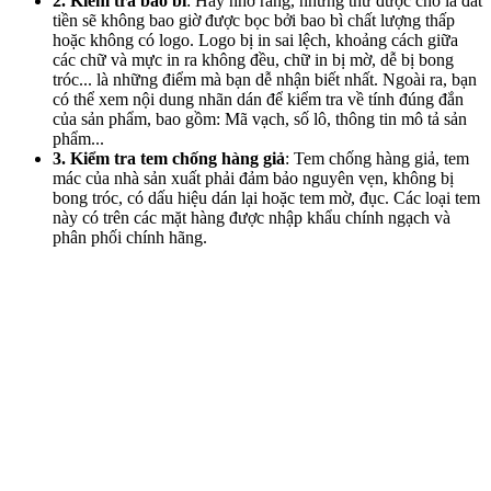
2. Kiểm tra bao bì
: Hãy nhớ rằng, những thứ được cho là đắt
tiền sẽ không bao giờ được bọc bởi bao bì chất lượng thấp
hoặc không có logo. Logo bị in sai lệch, khoảng cách giữa
các chữ và mực in ra không đều, chữ in bị mờ, dễ bị bong
tróc... là những điểm mà bạn dễ nhận biết nhất. Ngoài ra, bạn
có thể xem nội dung nhãn dán để kiểm tra về tính đúng đắn
của sản phẩm, bao gồm: Mã vạch, số lô, thông tin mô tả sản
phẩm...
3. Kiểm tra tem chống hàng giả
: Tem chống hàng giả, tem
mác của nhà sản xuất phải đảm bảo nguyên vẹn, không bị
bong tróc, có dấu hiệu dán lại hoặc tem mờ, đục. Các loại tem
này có trên các mặt hàng được nhập khẩu chính ngạch và
phân phối chính hãng.