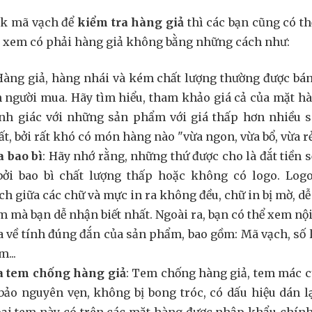
ck mã vạch để
kiểm tra hàng giả
thì các bạn cũng có t
xem có phải hàng giả không bằng những cách như:
Hàng giả, hàng nhái và kém chất lượng thường được bán
 người mua. Hãy tìm hiểu, tham khảo giá cả của mặt h
nh giác với những sản phẩm với giá thấp hơn nhiều so
ất, bởi rất khó có món hàng nào "vừa ngon, vừa bổ, vừa rẻ
a bao bì
: Hãy nhớ rằng, những thứ được cho là đắt tiền 
bởi bao bì chất lượng thấp hoặc không có logo. Logo 
h giữa các chữ và mực in ra không đều, chữ in bị mờ, dễ b
 mà bạn dễ nhận biết nhất. Ngoài ra, bạn có thể xem n
a về tính đúng đắn của sản phẩm, bao gồm: Mã vạch, số 
...
ra tem chống hàng giả
: Tem chống hàng giả, tem mác c
ảo nguyên vẹn, không bị bong tróc, có dấu hiệu dán l
oại tem này có trên các mặt hàng được nhập khẩu chín