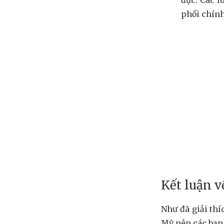
phối chín
Kết luận v
Như đã giải thí
Mỹ nên các bạn 