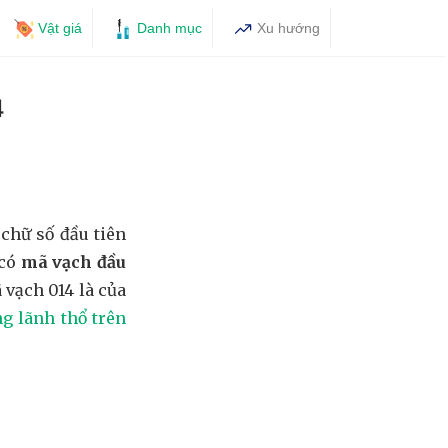
Vật giá
Danh mục
Xu hướng
4
chữ số đầu tiên
 có
mã vạch đầu
 vạch 014 là của
g lãnh thổ trên