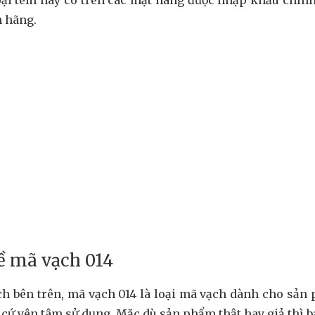
h hãng.
ề mã vạch 014
ch bên trên, mã vạch 014 là loại mã vạch dành cho sản
cứ yên tâm sử dụng. Mặc dù sản phẩm thật hay giả thì 