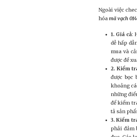
Ngoài việc che
hóa
mã vạch 014
1. Giá cả
: 
dễ hấp dẫn
mua và cả
được đề xu
2. Kiểm tr
được bọc 
khoảng các
những điểm
để kiểm tr
tả sản phẩm
3. Kiểm t
phải đảm b
đục. Các l