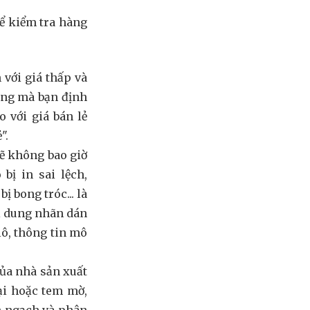
hể kiểm tra hàng
 với giá thấp và
àng mà bạn định
 với giá bán lẻ
".
sẽ không bao giờ
bị in sai lệch,
ị bong tróc... là
ội dung nhãn dán
lô, thông tin mô
ủa nhà sản xuất
ại hoặc tem mờ,
h ngạch và phân