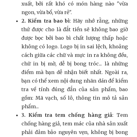
xuất, bởi rất khó có món hàng nào "vừa
ngon, vừa bổ, vừa rẻ".
2. Kiểm tra bao bì
: Hãy nhớ rằng, những
thứ được cho là đắt tiền sẽ không bao giờ
được bọc bởi bao bì chất lượng thấp hoặc
không có logo. Logo bị in sai lệch, khoảng
cách giữa các chữ và mực in ra không đều,
chữ in bị mờ, dễ bị bong tróc... là những
điểm mà bạn dễ nhận biết nhất. Ngoài ra,
bạn có thể xem nội dung nhãn dán để kiểm
tra về tính đúng đắn của sản phẩm, bao
gồm: Mã vạch, số lô, thông tin mô tả sản
phẩm...
3. Kiểm tra tem chống hàng giả
: Tem
chống hàng giả, tem mác của nhà sản xuất
phải đảm bảo nguyên vẹn, không bị bong